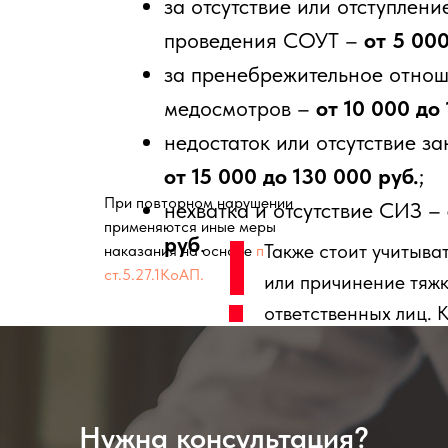
за отсутствие или отступлени
проведения СОУТ –
от 5 000
за пренебрежительное отно
медосмотров –
от 10 000 до
недостаток или отсутствие за
от 15 000 до 130 000 руб.
;
При повторном нарушении
нехватка и отсутствие СИЗ –
применяются иные меры
руб
.
Также стоит учитыва
наказания на основе
п. 5
ст.5.27.1КоАП.
или причинение тяжк
ответственных лиц. 
Нужна консультация?